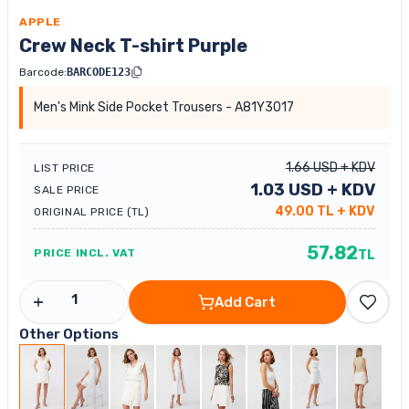
APPLE
Crew Neck T-shirt Purple
Barcode:
BARCODE123
Men's Mink Side Pocket Trousers - A81Y3017
1.66
USD
+ KDV
LIST PRICE
1.03
USD
+ KDV
SALE PRICE
49.00
TL
+ KDV
ORIGINAL PRICE (TL)
57.82
PRICE INCL. VAT
TL
Add Cart
Other Options