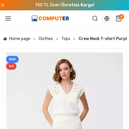
750 TL Üzeri
Ücretsiz Kargo!
0
Home page
Clothes
Tops
Crew Neck T-shirt Purpl
NEW
%0