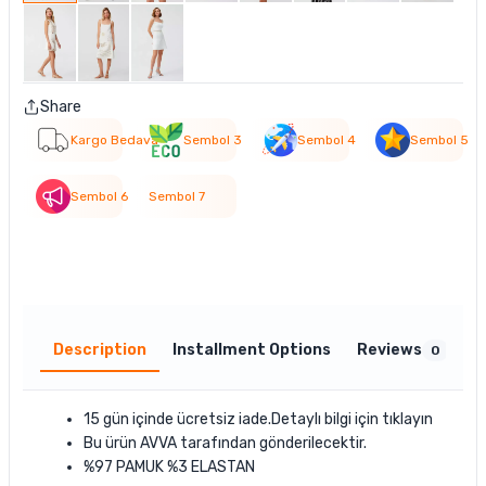
Share
Kargo Bedava
Sembol 3
Sembol 4
Sembol 5
Sembol 6
Sembol 7
Description
Installment Options
Reviews
0
15 gün içinde ücretsiz iade.Detaylı bilgi için
tıklayın
Bu ürün
AVVA
tarafından gönderilecektir.
%97 PAMUK %3 ELASTAN