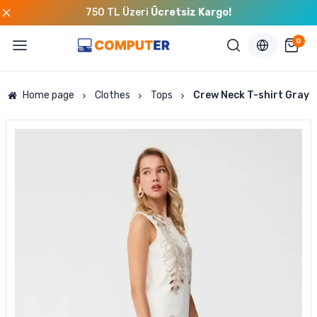
750 TL Üzeri
Ücretsiz Kargo!
0
Home page
Clothes
Tops
Crew Neck T-shirt Gray