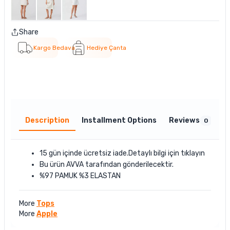
Share
Kargo Bedava
Hediye Çanta
Description
Installment Options
Reviews
0
15 gün içinde ücretsiz iade.Detaylı bilgi için
tıklayın
Bu ürün
AVVA
tarafından gönderilecektir.
%97 PAMUK %3 ELASTAN
More
Tops
More
Apple