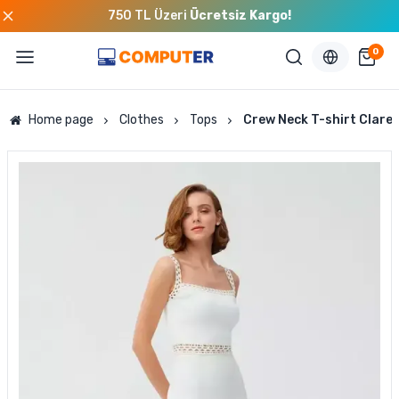
750 TL Üzeri
Ücretsiz Kargo!
0
Home page
Clothes
Tops
Crew Neck T-shirt Clare