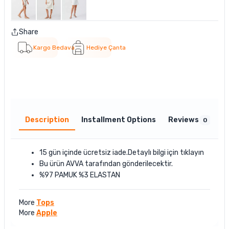
Share
Kargo Bedava
Hediye Çanta
Description
Installment Options
Reviews
0
15 gün içinde ücretsiz iade.Detaylı bilgi için
tıklayın
Bu ürün
AVVA
tarafından gönderilecektir.
%97 PAMUK %3 ELASTAN
More
Tops
More
Apple