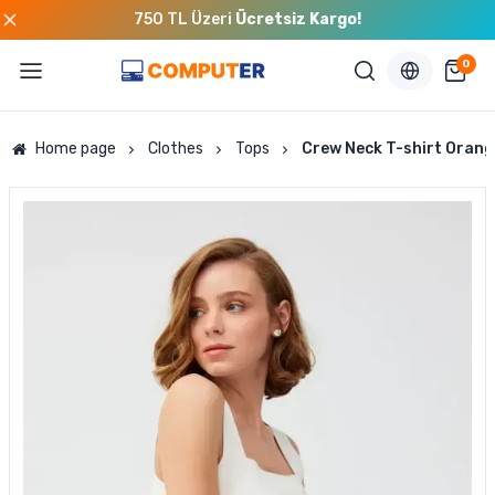
750 TL Üzeri
Ücretsiz Kargo!
0
Home page
Clothes
Tops
Crew Neck T-shirt Orang