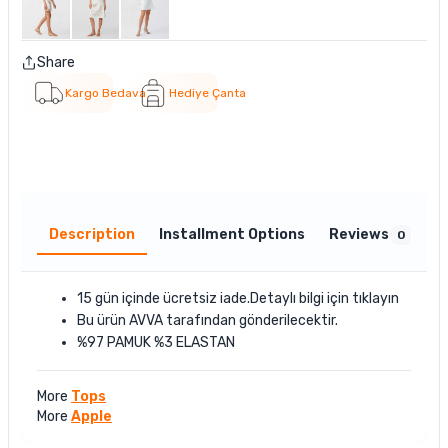
Share
Kargo Bedava
Hediye Çanta
Description
Installment Options
Reviews
0
15 gün içinde ücretsiz iade.Detaylı bilgi için
tıklayın
Bu ürün
AVVA
tarafından gönderilecektir.
%97 PAMUK %3 ELASTAN
More
Tops
More
Apple