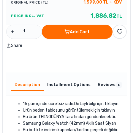
1,599.00
TL
+ KDV
ORIGINAL PRICE (TL)
1,886.82
PRICE INCL. VAT
TL
Add Cart
Share
Description
Installment Options
Reviews
0
15 gün içinde ücretsiz iade.Detaylı bilgi için
tıklayın
Ürün beden tablosunu görüntülemek için
tıklayın
Bu ürün
TEKNODÜNYA
tarafından gönderilecektir.
Samsung Galaxy Watch (42mm) Akıllı Saat Siyah
Bu butikte indirim kuponları/kodları geçerli değildir.