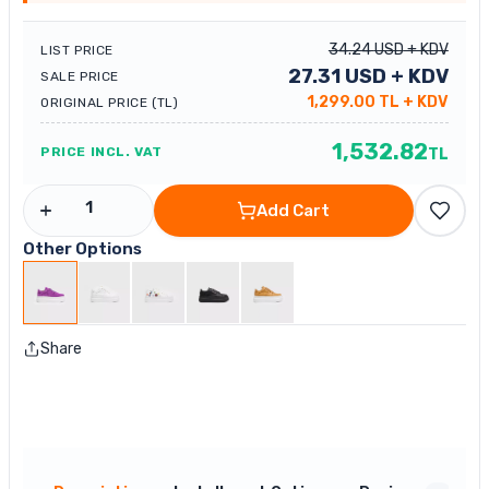
34.24
USD
+ KDV
LIST PRICE
27.31
USD
+ KDV
SALE PRICE
1,299.00
TL
+ KDV
ORIGINAL PRICE (TL)
1,532.82
PRICE INCL. VAT
TL
Add Cart
Other Options
Share