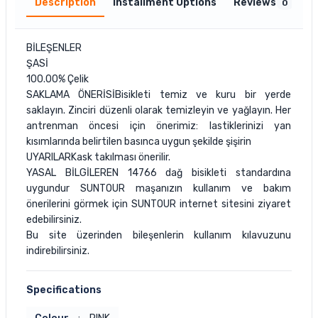
Description
Installment Options
Reviews
0
BİLEŞENLER
ŞASİ
100.00% Çelik
SAKLAMA ÖNERİSİ
Bisikleti temiz ve kuru bir yerde
saklayın. Zinciri düzenli olarak temizleyin ve yağlayın. Her
antrenman öncesi için önerimiz: lastiklerinizi yan
kısımlarında belirtilen basınca uygun şekilde şişirin
UYARILAR
Kask takılması önerilir.
YASAL BİLGİLER
EN 14766 dağ bisikleti standardına
uygundur SUNTOUR maşanızın kullanım ve bakım
önerilerini görmek için SUNTOUR internet sitesini ziyaret
edebilirsiniz.
Bu site üzerinden bileşenlerin kullanım kılavuzunu
indirebilirsiniz.
Specifications